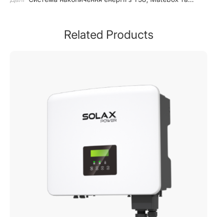
гібридним інвертором у Великій Британії
Related Products