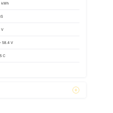
3 kWh
6S
 V
~ 58.4 V
.5 C