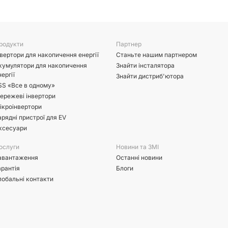
родукти
Партнер
нвертори для накопичення енергії
Станьте нашим партнером
кумулятори для накопичення
Знайти інсталятора
нергії
Знайти дистриб'ютора
SS «Все в одному»
ережеві інвертори
ікроінвертори
арядні пристрої для EV
ксесуари
ослуги
Новини та ЗМІ
авантаження
Останні новини
арантія
Блоги
лобальні контакти