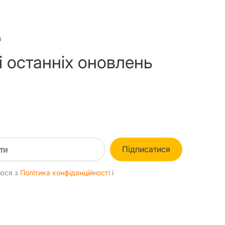
и
і останніх оновлень
Підписатися
уюся з
Політика конфіденційності
і