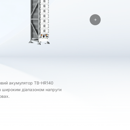
ловий акумулятор TB-HR140
 із широким діапазоном напруги
овах.