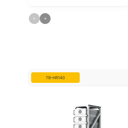
of IP20 ensure durability and reliable
performance.
TB-HR140