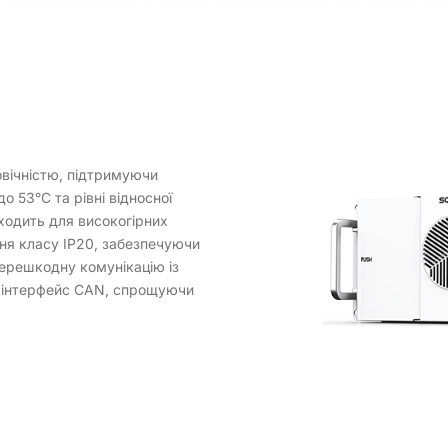
овічністю, підтримуючи
 53°C та рівні відносної
дходить для високогірних
ння класу IP20, забезпечуючи
перешкодну комунікацію із
з інтерфейс CAN, спрощуючи