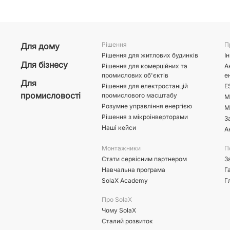
Рішення
П
Для дому
Рішення для житлових будинків
І
Для бізнесу
Рішення для комерційних та
А
промислових об'єктів
е
Для
Рішення для електростанцій
E
промисловості
промислового масштабу
М
Розумне управління енергією
М
Рішення з мікроінверторами
З
Наші кейси
А
Монтажники
П
Стати сервісним партнером
З
Навчальна програма
Г
SolaX Academy
Г
Про SolaX
Чому SolaX
Сталий розвиток