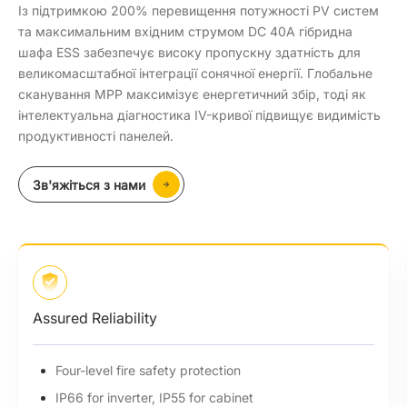
Із підтримкою 200% перевищення потужності PV систем
та максимальним вхідним струмом DC 40A гібридна
шафа ESS забезпечує високу пропускну здатність для
великомасштабної інтеграції сонячної енергії. Глобальне
сканування MPP максимізує енергетичний збір, тоді як
інтелектуальна діагностика IV-кривої підвищує видимість
продуктивності панелей.
Зв'яжіться з нами
High Performance
Max. 200% PV oversizing input
Global MPP scan for optimal energy harvest