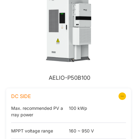
AELIO-P50B100
DC SIDE
Max. recommended PV a
100 kWp
rray power
MPPT voltage range
160 ~ 950 V