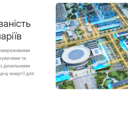
ваність
аріїв
кромережевими
чувачами та
 з дизельними
ачу енергії для