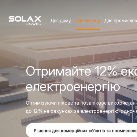
Для дому
Для бізнесу
Для промислов
Отримайте 12% еко
електроенергію
Оптимізуючи пікове та позапікове використан
до 12% на рахунках за електроенергію, одноч
Рішення для комерційних обʼєктів та промислово