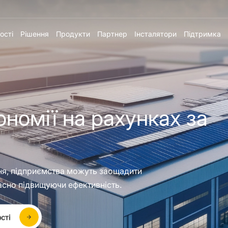
ості
Рішення
Продукти
Партнер
Інсталятори
Підтримка
номії на рахунках за
ня, підприємства можуть заощадити
асно підвищуючи ефективність.
сті