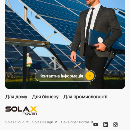
Контактна інформація
Для дому
Для бізнесу
Для промисловості
SolaXCloud
SolaXDesign
Developer Portal