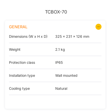
TCBOX-70
GENERAL
Dimensions (W x H x D)
325 × 231 × 126 mm
Weight
2.1 kg
Protection class
IP65
Installation type
Wall mounted
Cooling type
Natural