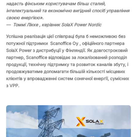
надасть фінським користувачам більш сталий,
інтелектуальний та економічно вигідний спосіб управління
своєю енергією».
—
Томмі Лікке
, керівник SolaX Power Nordic
Успішна реалізація цієї співпраці була б неможливою без
потужної підтримки
Scanoffice Oy
, офіційного партнера
SolaX Power з дистрибуції у Фінляндії. Як довгостроковий
партнер, Scanoffice відповідає за локалізований розподіл
продукції, технічну підтримку та розвиток каналів збуту, і
продовжуватиме допомагати більшій кількості місцевих
клієнтів у впровадженні систем сонячної енергії, сумісних
з VPP.