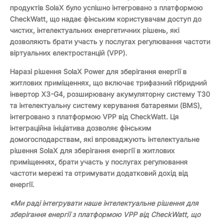
продуктів SolaX було успішно інтегровано з платформою
CheckWatt, що надає фінським користувачам доступ до
чистих, інтелектуальних енергетичних рішень, які
дозволяють брати участь у послугах регулювання частоти
віртуальних електростанцій (VPP).
Наразі рішення SolaX Power для зберігання енергії в
житлових приміщеннях, що включає трифазний гібридний
інвертор X3-G4, розширювану акумуляторну систему T30
та інтелектуальну систему керування батареями (BMS),
інтегровано з платформою VPP від CheckWatt. Ця
інтеграційна ініціатива дозволяє фінським
домогосподарствам, які впроваджують інтелектуальне
рішення SolaX для зберігання енергії в житлових
приміщеннях, брати участь у послугах регулювання
частоти мережі та отримувати додатковий дохід від
енергії.
«Ми раді інтегрувати наше інтелектуальне рішення для
зберігання енергії з платформою VPP від CheckWatt, що