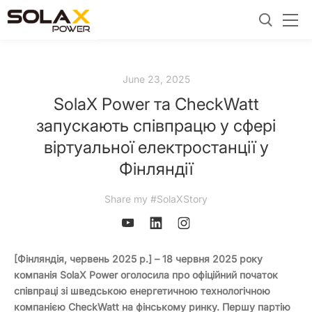
June 23, 2025
SolaX Power та CheckWatt
запускають співпрацю у сфері
віртуальної електростанції у
Фінляндії
Share my #SolaXStory
[Фінляндія, червень 2025 р.] – 18 червня 2025 року
компанія SolaX Power оголосила про офіційний початок
співпраці зі шведською енергетичною технологічною
компанією CheckWatt на фінському ринку. Першу партію