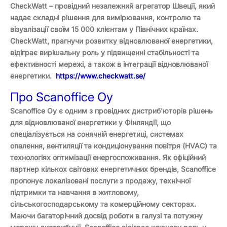
CheckWatt – провідний незалежний агрегатор Швеції, який
надає складні рішення для вимірювання, контролю та
візуалізації своїм 15 000 клієнтам у Північних країнах.
CheckWatt, прагнучи розвитку відновлюваної енергетики,
відіграє вирішальну роль у підвищенні стабільності та
ефективності мережі, а також в інтеграції відновлюваної
енергетики.
https://www.checkwatt.se/
Про Scanoffice Oy
Scanoffice Oy є одним з провідних дистриб'юторів рішень
для відновлюваної енергетики у Фінляндії, що
спеціалізується на сонячній енергетиці, системах
опалення, вентиляції та кондиціонування повітря (HVAC) та
технологіях оптимізації енергоспоживання. Як офіційний
партнер кількох світових енергетичних брендів, Scanoffice
пропонує локалізовані послуги з продажу, технічної
підтримки та навчання в житловому,
сільськогосподарському та комерційному секторах.
Маючи багаторічний досвід роботи в галузі та потужну