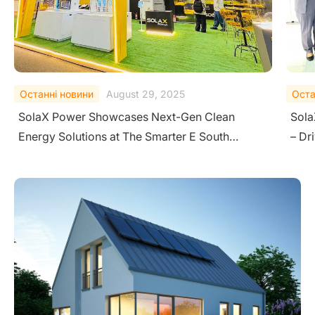
Останні новини
August 18, 2025
Оста
SolaX Shines at Solar Pakistan 2025 in Karachi
Sola
– Driving Clean Energy Transition
Ener