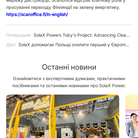
мережу дистрибуції, Scanoffice відіграє ключову роль у
просуванні переходу Фінляндії на зелену енергетику.
https://scanoffice.fi/in-english/
Попередній
SolaX Powers Toby's Project: Advancing Clean
Energy and Community Care
Далі
SolaX допомагає Польщі очолити перший у Європі
прорив у сфері накопичення енергії в житлових
приміщеннях C&I
Останні новини
Ознайомтеся з експертними думками, практичними
посібниками та останніми новинами про SolaX Power.