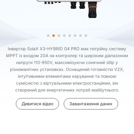
Інвертор SolaX X3-HYBRID G4 PRO має потрійну систему
MPPT із входом 20A на контролер та широким діапазоном
напруги 110-950V, максимізуючи сонячний збір у
різноманітних установках. Оснащений готовністю V2X,
інтуїтивними елементами керування та повною
сумісністю з віртуальними електростанціями, він
створений для енергетичних потреб майбутнього.
Дивитися відео
Завантаження даних