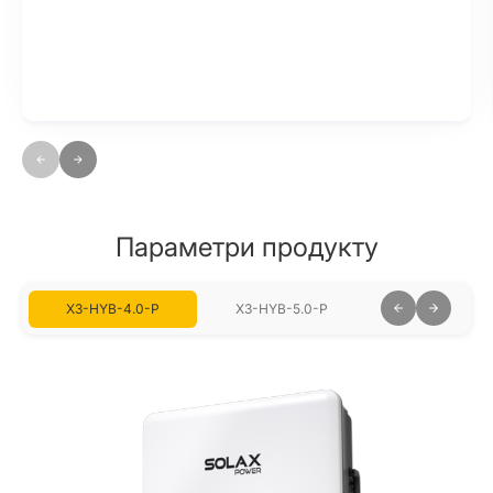
VPP ready with a variety of compatibility(OpenADR,
IEEE2030.5, FCAS, API)
Параметри продукту
X3-HYB-4.0-P
X3-HYB-5.0-P
X3-HYB-6.0-