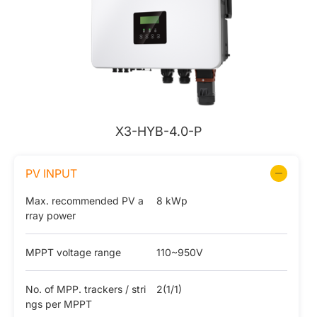
X3-HYB-4.0-P
PV INPUT
Max. recommended PV a
8 kWp
rray power
MPPT voltage range
110~950V
No. of MPP. trackers / stri
2(1/1)
ngs per MPPT