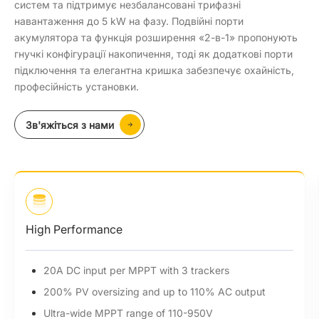
систем та підтримує незбалансовані трифазні
навантаження до 5 kW на фазу. Подвійні порти
акумулятора та функція розширення «2-в-1» пропонують
гнучкі конфігурації накопичення, тоді як додаткові порти
підключення та елегантна кришка забезпечує охайність,
професійність установки.
Зв'яжіться з нами
Smart Management
V2X ready for smart home energy integration
Smart Schedule, Smart Scene, and 7*24h TOU
Wireless meter compatibility