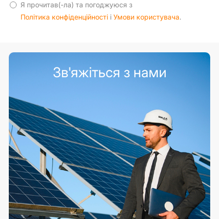
Я прочитав(-ла) та погоджуюся з
Політика конфіденційності
і
Умови користувача
.
Зв'яжіться з нами